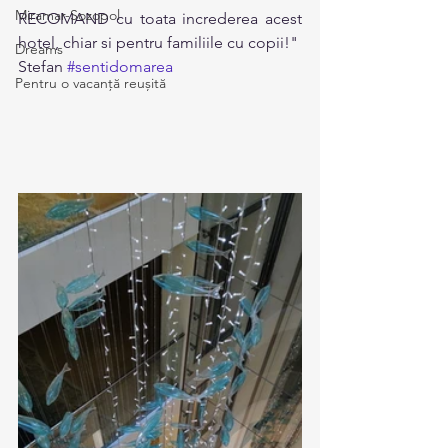
Miramar-Sozopol
RECOMAND cu toata increderea acest 
hotel, chiar si pentru familiile cu copii!" 
Dreams
Stefan 
#sentidomarea
Pentru o vacanță reușită