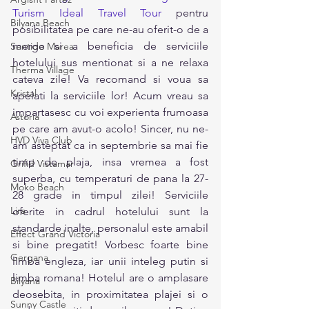
Turism Ideal Travel Tour
 pentru 
Bilyana Beach
posibilitatea pe care ne-au oferit-o de a 
merge si a beneficia de serviciile 
Sentido Marea
hotelului sus mentionat si a ne relaxa 
Therma Village
cateva zile! Va recomand si voua sa 
Kristal
apelati la serviciile lor! Acum vreau sa 
impartasesc cu voi experienta frumoasa 
Astoria
pe care am avut-o acolo! Sincer, nu ne-
HVD Viva Club
am asteptat ca in septembrie sa mai fie 
timp de plaja, insa vremea a fost 
Grifid Vistamar
superba, cu temperaturi de pana la 27-
Moko Beach
28 grade in timpul zilei! Serviciile 
Lira
oferite in cadrul hotelului sunt la 
standarde inalte, personalul este amabil 
Effect Grand Victoria
si bine pregatit! Vorbesc foarte bine 
Gergana
limba engleza, iar unii inteleg putin si 
limba romana! Hotelul are o amplasare 
Bilyana
deosebita, in proximitatea plajei si o 
Sunny Castle