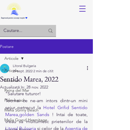
Log in
Postare
Articole
Litoral Bulgaria
Articole
29 sept. 2022
2 min de citit
Sentido Marea, 2022
Miramar
Actualizată în:
28 nov. 2022
Reina del Mar
"Salutare tuturor! 
Palm beach
Tocmai ce ne-am intors dintr-un mini 
sejur petrecut la 
Hotel Grifid Sentido 
Melia Sunny Beach
Marea,golden Sands
 ! Intai de toate, 
Melia Grand Hermitage
vreau sa multumesc prietenilor de la 
Litoral Bulgaria
 si celor de la 
Agentia de 
Argisht Partez