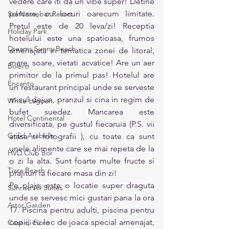
vedere care iti da un vibe super! Detine 
parcare, cu locuri oarecum limitate. 
Sol Nessebar Resort
Pretul este de 20 leva/zi! Receptia 
Holiday Park
hotelului este una spatioasa, frumos 
Dreams Sunny Beach
amenajata in tematica zonei de litoral, 
mare, soare, vietati acvatice! Are un aer 
Bolero
primitor de la primul pas! Hotelul are 
Encanto
un restaurant principal unde se serveste 
micul-dejun, pranzul si cina in regim de 
White Lagoon
bufet suedez. Mancarea este 
Hotel Continental
diversificata, pe gustul fiecaruia (P.S. vii 
Grifid Arabella
atasa si fotografii ), cu toate ca sunt 
unele alimente care se mai repeta de la 
HVD Club Bor
o zi la alta. Sunt foarte multe fructe si 
Tiara Beach
prajituri la fiecare masa din zi! 
Pe plaja, este o locatie super draguta 
Sunrise All Suites
unde se servesc mici gustari pana la ora 
Astor Garden
17. Piscina pentru adulti, piscina pentru 
copii, cu loc de joaca special amenajat, 
Casa di Fiore