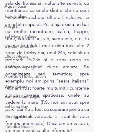
sala de fitness si multe alte servicii, cu 
AquaHouse
mentiunea ca unele dintre ele nu sunt 
Topola Skies
incluse in pachetul ultra all inclusive, ci 
se achita separat. Pe plaja exista un bar 
Allegra
cu multe racoritoare, cafea, frappe, 
Sol Marina Palace
bere, cocktail-uri, vin, sampanie, etc.; In 
incinta hotelului mai exista inca alte 2 
Garden of Eden
zone de lobby bar, unul 24h, celalalt cu 
Effect Algara
program 15-23h si o zona unde se 
Dit Majestic
servesc prajituri dupa amiaza. Se 
organizeaza seri tematice; spre 
Alua Sun Helios Beach
exemplu noi am prins "seara italiana" 
Wave Resort
Noi am fost foarte multumiti; curatenie 
zilnica, camera spatioasa, unele au 
Sunrise Blue Magic
vedere la mare (P.S. noi am avut spre 
Sol Luna Bay
parc, dar nu a fost cu suparare pentru ca 
am apreciat verdeata si spatiile verzi 
Prestige Hotels
frumos amenajate). Daca am omis ceva, 
Paradise Beach
voi mai reveni cu alte informatii! 