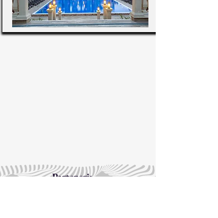
Parteneri:
Casa di Fiore
Argisht Partez