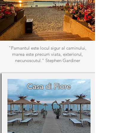
"Pamantul este locul sigur al caminului,
marea este precum viata, exteriorul,
necunoscutul." Stephen Gardiner
Casa di Fiore