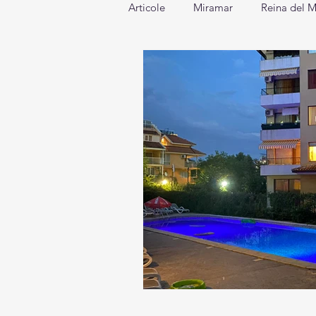
Articole
Miramar
Reina del M
Bilyana Beach
Sentido Mare
Moko Beach
Lira
Effec
Holiday Park
Dreams Sunny 
HVD Club Bor
Tiara Beach