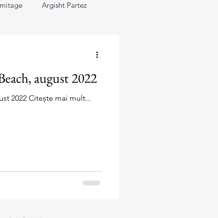
rmitage
Argisht Partez
b
Grifid Vistamar
Beach, august 2022
Sol Nessebar Resort
st 2022 Citește mai mult...
ntinental
Grifid Arabella