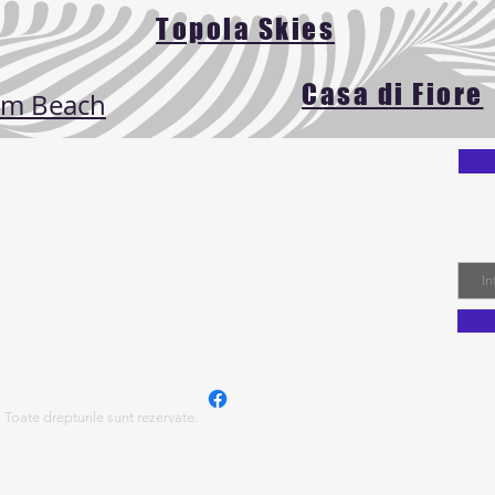
Topola Skies
Casa di Fiore
lm Beach
 noi
Ab
Emai
ofera turistilor romani informatii utile pentru
unor vacante reusite pe litoralul bulgaresc.
 mult
Toate drepturile sunt rezervate.