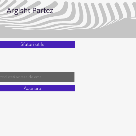
Argisht Partez
Sfaturi utile
onare
l
Abonare