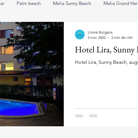
ar
Palm beach
Melia Sunny Beach
Melia Grand He
a
Therma Village
Kristal
Astoria
HVD Viva Clu
Litoral Bulgaria
5 nov. 2022
3 min de citit
Hotel Lira, Sunny 
t Grand Victoria
Gergana
Bilyana
Sunny Castle
Hotel Lira, Sunny Beach, augu
Beach
Bolero
Encanto
White Lagoon
Hotel Co
Sunrise All Suites