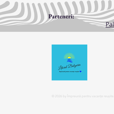
Parteneri:
Pa
Despre
Acest site 
petrecerea 
Citeste mai
© 2026 by Împreună pentru vacanțe reușite. 