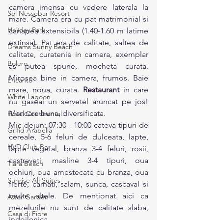
camera imensa cu vedere laterala la 
Sol Nessebar Resort
mare. Camera era cu pat matrimonial si 
Holiday Park
canapea extensibila (1.40-1.60 m latime 
extinsa). Pat era de calitate, saltea de 
Dreams Sunny Beach
calitate, curatenie in camera, exemplar 
Bolero
as putea spune, mocheta curata. 
Mirosea bine in camera, frumos. Baie 
Encanto
mare, noua, curata. 
Restaurant
 in care 
White Lagoon
nu gaseai un servetel aruncat pe jos! 
Mancare buna, diversificata. 
Hotel Continental
Mic dejun: 07:30 - 10:00 cateva tipuri de 
Grifid Arabella
cereale, 5-6 feluri de dulceata, lapte, 
HVD Club Bor
lapte vegetal, branza 3-4 feluri, rosii, 
castraveti, masline 3-4 tipuri, oua 
Tiara Beach
ochiuri, oua amestecate cu branza, oua 
Sunrise All Suites
fierte, carnati, salam, sunca, cascaval si 
multe altele. De mentionat aici ca 
Astor Garden
mezelurile nu sunt de calitate slaba, 
Casa di Fiore
indoilenica. 