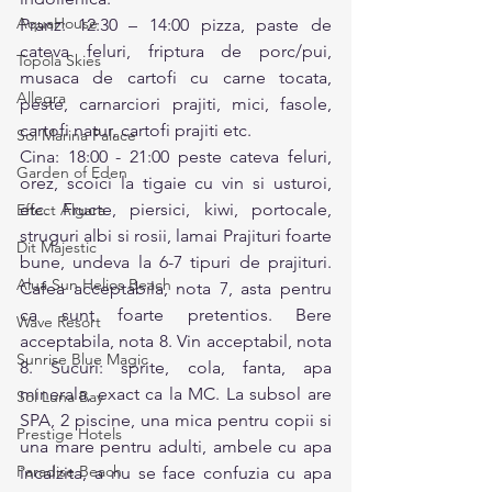
AquaHouse
Pranz: 12:30 – 14:00 pizza, paste de 
cateva feluri, friptura de porc/pui, 
Topola Skies
musaca de cartofi cu carne tocata, 
Allegra
peste, carnarciori prajiti, mici, fasole, 
cartofi natur, cartofi prajiti etc.
Sol Marina Palace
Cina: 18:00 - 21:00 peste cateva feluri, 
Garden of Eden
orez, scoici la tigaie cu vin si usturoi, 
etc. Fructe, piersici, kiwi, portocale, 
Effect Algara
struguri albi si rosii, lamai Prajituri foarte 
Dit Majestic
bune, undeva la 6-7 tipuri de prajituri. 
Alua Sun Helios Beach
Cafea acceptabila, nota 7, asta pentru 
ca sunt foarte pretentios. Bere 
Wave Resort
acceptabila, nota 8. Vin acceptabil, nota 
Sunrise Blue Magic
8. Sucuri: sprite, cola, fanta, apa 
minerala, exact ca la MC. La subsol are 
Sol Luna Bay
SPA, 2 piscine, una mica pentru copii si 
Prestige Hotels
una mare pentru adulti, ambele cu apa 
Paradise Beach
incalzita, a nu se face confuzia cu apa 