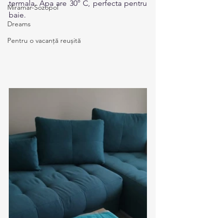
termala. Apa are 30° C, perfecta pentru 
Miramar-Sozopol
baie. 
Dreams
Pentru o vacanță reușită