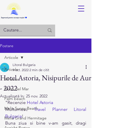
Log in
Postare
Articole
Litoral Bulgaria
Articole
9 oct. 2022
2 min de citit
Hotel Astoria, Nisipurile de Aur
Miramar
- 2022
Reina del Mar
Actualizată în:
25 nov. 2022
Palm beach
"Recenzie 
Hotel Astoria
Melia Sunny Beach
Multumesc 
Travel Planner
Litoral 
Bulgaria
! 
Melia Grand Hermitage
Buna ziua si bine v-am gasit, dragi 
Argisht Partez