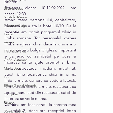
prieteni!
Perioada aleasa 10-12.09.2022, ora 
Bilyana Beach
cazarii 12:30. 
Sentido Marea
Amabilitatea personalului, ospitalitate, 
Therma Village
placerea de a sta la hotel 10/10. De la 
receptie am primit programul zilnic in 
Kristal
limba romana. Tot personalul vorbea 
Astoria
limba engleza, chiar daca la unii era o 
romgleza sau bulgarongleza, important 
HVD Viva Club
e ca erau cu zambetul pe buze si 
Grifid Vistamar
incercau sa te ajute prompt si bine. 
Hotel aspectuos, modern, intretinut, 
Moko Beach
curat, bine pozitionat, chiar in prima 
Lira
linie la mare, camere cu vedere laterala 
Effect Grand Victoria
la mare sau direct la mare, restaurant cu 
terasa mare, atat din restaurant cat si de 
Gergana
la terasa se vede marea. 
Bilyana
Camera
: am fost cazati, la cererea mea 
la etajul 2, deasupra receptiei intr-o 
Sunny Castle