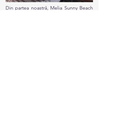
Din partea noastră, Melia Sunny Beach 
primește nota 9 (pentru că am putut 
compara cu Sol Nessebar Palace, de 
care ne-a fost dor un picuț în vacanța 
aceasta)." Carmen 
#meliasunnybeach
Vezi recenzia
Melia Sunny Beach
Afișează-le pe toate
Postări recente