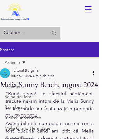
Log in
Postare
Articole
Litoral Bulgaria
Articole
4 nov. 2024
4 min de citit
Melia Sunny Beach, august 2024
Miramar
"Bună seara! La sfârșitul săptămânii 
Reina del Mar
trecute ne-am intors de la Melia Sunny 
Palm beach
Beach, unde am fost cazați în perioada 
03 - 09.08.2024.
Melia Sunny Beach
Având biletele cumpărate, nu mică mi-a 
Melia Grand Hermitage
fost bucuria cănd am citit că Melia 
Sunny Beach a devenit partener Litoral 
Argisht Partez