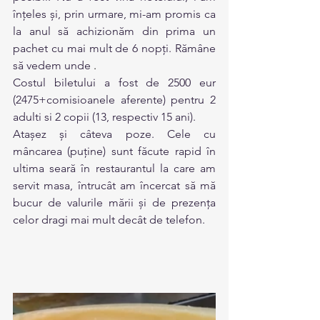
înțeles și, prin urmare, mi-am promis ca 
la anul să achizionăm din prima un 
pachet cu mai mult de 6 nopți. Rămâne 
să vedem unde 
.
Costul biletului a fost de 2500 eur 
(2475+comisioanele aferente) pentru 2 
adulti si 2 copii (13, respectiv 15 ani).
Atașez și câteva poze. Cele cu 
mâncarea (puține) sunt făcute rapid în 
ultima seară în restaurantul la care am 
servit masa, întrucât am încercat să mă 
bucur de valurile mării și de prezența 
celor dragi mai mult decât de telefon.