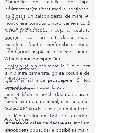
Camerele de familie (de fapt, 
Sol Nessebar Resort
apartamente) au fost mari și spațioase, 
cu 3 băi și un balcon destul de mare. Al 
Holiday Park
nostru era compus dintr-o cameră cu 2 
Dreams Sunny Beach
paturi și o canapea micuță, iar cealaltă 
cameră avea un pat dublu mare. 
Bolero
Saltelele foarte confortabile. Aerul 
Encanto
condiționat amplasat în fiecare cameră 
White Lagoon
a funcționat corespunzător.
Lenjeria ni s-a schimbat la 3 zile, dar 
Hotel Continental
zilnic intra camerista, golea coșurile de 
Grifid Arabella
gunoi și schimba prosoapele. Și tot 
timpul avea zâmbetul la ea 
.
HVD Club Bor
Sunt 4 lifturi în hotel, două amplasate 
Tiara Beach
central și două pe lateral, care erau mai 
puțin folosite de turiști (la unul întrarea 
Sunrise All Suites
se făcea printr-un hol din exterior). 
Astor Garden
Aparate de cafea pe fiecare etaj (noi am 
Casa di Fiore
descoperit două, dar e posibil să mai fi 