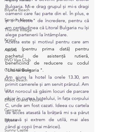
Bulgaria. Mi-e drag grupul și mi-s dragi 
Bilyana Beach
oamenii care fac parte din el. În plus, e 
Sentido Marea
și o "chestie" de încredere, pentru că 
am certitudinea că Litoral Bulgaria nu își 
Therma Village
alege partenerii la întâmplare.
Kristal
Acesta este și motivul pentru care am 
optat (pentru prima dată) pentru 
Astoria
pachetul de asistență rutieră, 
HVD Viva Club
beneficiind de reducere cu codul 
Grifid Vistamar
"Litoral Bulgaria ".
Am ajuns la hotel la orele 13.30, am 
Moko Beach
primit camerele și am servit prânzul. Am 
Lira
avut norocul să găsim locuri de parcare 
chiar în curtea hotelului, în fața corpului 
Effect Grand Victoria
C, unde am fost cazati. Ideea cu cartela 
Gergana
de acces atasată la brățară mi s-a părut 
grozavă și extrem de utilă, mai ales 
Bilyana
când ai copii (mai măricei).
Sunny Castle