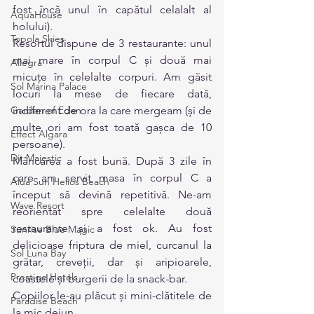
fost încă unul în capătul celalalt al 
AquaHouse
holului).
Topola Skies
Resortul dispune de 3 restaurante: unul 
mai mare în corpul C și două mai 
Allegra
micuțe în celelalte corpuri. Am găsit 
Sol Marina Palace
locuri la mese de fiecare dată, 
Garden of Eden
indiferent de ora la care mergeam (și de 
multe ori am fost toată gașca de 10 
Effect Algara
persoane).
Dit Majestic
Mâncarea a fost bună. După 3 zile în 
care am servit masa în corpul C a 
Alua Sun Helios Beach
început să devină repetitivă. Ne-am 
Wave Resort
reorientat spre celelalte două 
restaurante și a fost ok. Au fost 
Sunrise Blue Magic
delicioase friptura de miel, curcanul la 
Sol Luna Bay
grătar, creveții, dar și aripioarele, 
Prestige Hotels
coastele și burgerii de la snack-bar.
Copiilor le-au plăcut și mini-clătitele de 
Paradise Beach
la mic dejun.