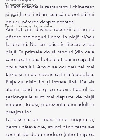
Miramar-Sozopol
Nu am mâncat la restaurantul chinezesc 
și nici la cel indian, așa că nu pot să îmi 
Dreams
dau cu părerea despre acestea.
Pentru o vacanță reușită
Am tot citit diverse recenzii că nu se 
găsesc șezlonguri libere la plajă si/sau 
la piscină. Noi am găsit în fiecare zi pe 
plajă, în primele două rânduri (din cele 
care aparțineau hotelului), dar în capătul 
opus barului. Acolo se ocupau cel mai 
târziu și nu era nevoie să fii la 6 pe plajă. 
Plaja cu nisip fin și intrare lină. De vis 
atunci când mergi cu copiii. Faptul că 
șezlongurile sunt mai departe de plajă 
impune, totuși, și prezența unui adult în 
preajma lor.
La piscină...am mers într-o singură zi, 
pentru câteva ore, atunci când fetița s-a 
speriat de două meduze (între timp ea 