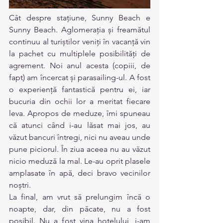
Cât despre stațiune, Sunny Beach e 
Sunny Beach. Aglomerația și freamătul 
continuu al turiștilor veniți în vacanță vin 
la pachet cu multiplele posibilități de 
agrement. Noi anul acesta (copiii, de 
fapt) am încercat și parasailing-ul. A fost 
o experiență fantastică pentru ei, iar 
bucuria din ochii lor a meritat fiecare 
leva. Apropos de meduze, îmi spuneau 
că atunci când i-au lăsat mai jos, au 
văzut bancuri întregi, nici nu aveau unde 
pune piciorul. În ziua aceea nu au văzut 
nicio meduză la mal. Le-au oprit plasele 
amplasate în apă, deci bravo vecinilor 
noștri.
La final, am vrut să prelungim încă o 
noapte, dar, din păcate, nu a fost 
posibil. Nu a fost vina hotelului, i-am 