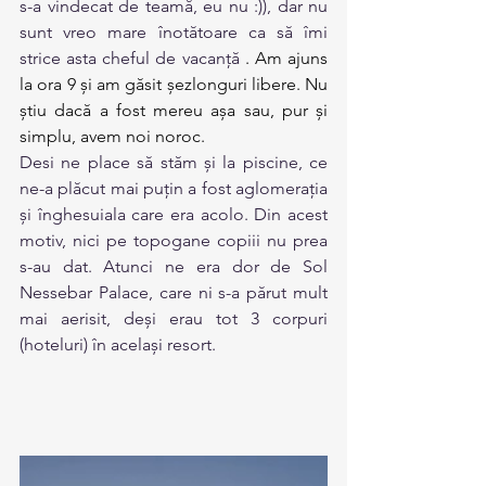
s-a vindecat de teamă, eu nu :)), dar nu 
sunt vreo mare înotătoare ca să îmi 
strice asta cheful de vacanță 
. Am ajuns 
la ora 9 și am găsit șezlonguri libere. Nu 
știu dacă a fost mereu așa sau, pur și 
simplu, avem noi noroc.
Desi ne place să stăm și la piscine, ce 
ne-a plăcut mai puțin a fost aglomerația 
și înghesuiala care era acolo. Din acest 
motiv, nici pe topogane copiii nu prea 
s-au dat. Atunci ne era dor de Sol 
Nessebar Palace, care ni s-a părut mult 
mai aerisit, deși erau tot 3 corpuri 
(hoteluri) în același resort.