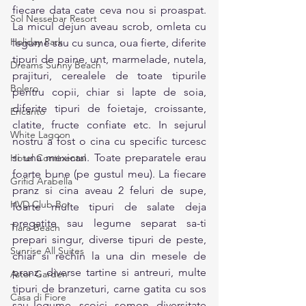
fiecare data cate ceva nou si proaspat. 
Sol Nessebar Resort
La micul dejun aveau scrob, omleta cu 
Holiday Park
legume sau cu sunca, oua fierte, diferite 
tipuri de paine, unt, marmelade, nutela, 
Dreams Sunny Beach
prajituri, cerealele de toate tipurile 
Bolero
pentru copii, chiar si lapte de soia, 
diferite tipuri de foietaje, croissante, 
Encanto
clatite, fructe confiate etc. In sejurul 
White Lagoon
nostru a fost o cina cu specific turcesc 
si una mexican. Toate preparatele erau 
Hotel Continental
foarte bune (pe gustul meu). La fiecare 
Grifid Arabella
pranz si cina aveau 2 feluri de supe, 
HVD Club Bor
foarte multe tipuri de salate deja 
pregatite sau legume separat sa-ti 
Tiara Beach
prepari singur, diverse tipuri de peste, 
Sunrise All Suites
chiar si rechin la una din mesele de 
pranz, diverse tartine si antreuri, multe 
Astor Garden
tipuri de branzeturi, carne gatita cu sos 
Casa di Fiore
sau legume, scoici, somon, diversitate 