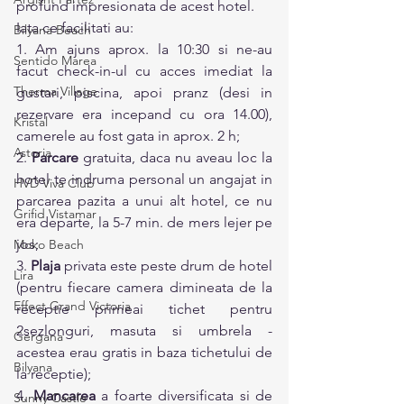
profund impresionata de acest hotel.
Iata ce facilitati au: 
Bilyana Beach
1. Am ajuns aprox. la 10:30 si ne-au 
Sentido Marea
facut check-in-ul cu acces imediat la 
Therma Village
gustari, piscina, apoi pranz (desi in 
rezervare era incepand cu ora 14.00), 
Kristal
camerele au fost gata in aprox. 2 h;
Astoria
2. 
Parcare
 gratuita, daca nu aveau loc la 
hotel te indruma personal un angajat in 
HVD Viva Club
parcarea pazita a unui alt hotel, ce nu 
Grifid Vistamar
era departe, la 5-7 min. de mers lejer pe 
jos;
Moko Beach
3. 
Plaja
 privata este peste drum de hotel 
Lira
(pentru fiecare camera dimineata de la 
Effect Grand Victoria
receptie primeai tichet pentru 
2sezlonguri, masuta si umbrela - 
Gergana
acestea erau gratis in baza tichetului de 
Bilyana
la receptie); 
4. 
Mancarea
 a foarte diversificata si de 
Sunny Castle