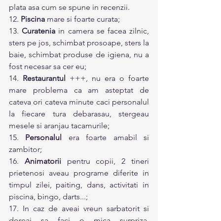
plata asa cum se spune in recenzii. 
12. 
Piscina
 mare si foarte curata;
13. 
Curatenia
 in camera se facea zilnic, 
sters pe jos, schimbat prosoape, sters la 
baie, schimbat produse de igiena, nu a 
fost necesar sa cer eu; 
14. 
Restaurantul
 +++, nu era o foarte 
mare problema ca am asteptat de 
cateva ori cateva minute caci personalul 
la fiecare tura debarasau, stergeau 
mesele si aranjau tacamurile; 
15. 
Personalul
 era foarte amabil si 
zambitor; 
16. 
Animatorii
 pentru copii, 2 tineri 
prietenosi aveau programe diferite in 
timpul zilei, paiting, dans, activitati in 
piscina, bingo, darts...;
17. In caz de aveai vreun sarbatorit si 
doreai sa faci o mica surpriza, 