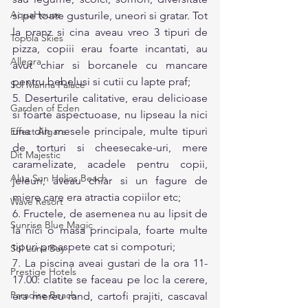
AquaHouse
si pe toate gusturile, uneori si gratar. Tot 
la pranz si cina aveau vreo 3 tipuri de 
Topola Skies
pizza, copiii erau foarte incantati, au 
Allegra
avut chiar si borcanele cu mancare 
pentru bebelusi si cutii cu lapte praf; 
Sol Marina Palace
5. Deserturile calitative, erau delicioase 
Garden of Eden
si foarte aspectuoase, nu lipseau la nici 
una din mesele principale, multe tipuri 
Effect Algara
de torturi si cheesecake-uri, mere 
Dit Majestic
caramelizate, acadele pentru copii, 
Alua Sun Helios Beach
jeleuri, aveau chiar si un fagure de 
miere care era atractia copiilor etc; 
Wave Resort
6. Fructele, de asemenea nu au lipsit de 
Sunrise Blue Magic
la nici o masa principala, foarte multe 
tipuri proaspete cat si compoturi; 
Sol Luna Bay
7. La piscina aveai gustari de la ora 11-
Prestige Hotels
17.00: clatite se faceau pe loc la cerere, 
Paradise Beach
era mereu rand, cartofi prajiti, cascaval 