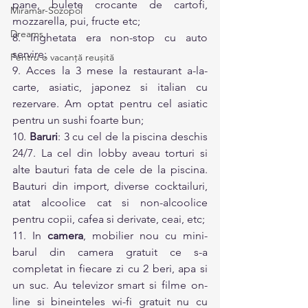
pane, bulete crocante de cartofi, 
Miramar-Sozopol
mozzarella, pui, fructe etc; 
Dreams
8. Inghetata era non-stop cu auto 
servire;
Pentru o vacanță reușită
9. Acces la 3 mese la restaurant a-la-
carte, asiatic, japonez si italian cu 
rezervare. Am optat pentru cel asiatic 
pentru un sushi foarte bun;
10. 
Baruri
: 3 cu cel de la piscina deschis 
24/7. La cel din lobby aveau torturi si 
alte bauturi fata de cele de la piscina. 
Bauturi din import, diverse cocktailuri, 
atat alcoolice cat si non-alcoolice 
pentru copii, cafea si derivate, ceai, etc;
11. In 
camera
, mobilier nou cu mini-
barul din camera gratuit ce s-a 
completat in fiecare zi cu 2 beri, apa si 
un suc. Au televizor smart si filme on-
line si bineinteles wi-fi gratuit nu cu 