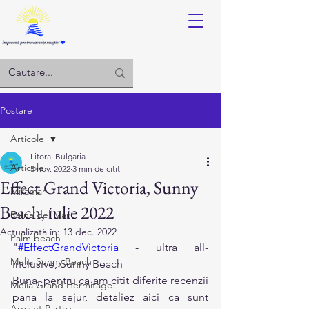
Log in
Postare
Articole
Litoral Bulgaria
Articole
5 nov. 2022
3 min de citit
Effect Grand Victoria, Sunny
Miramar
Beach, iulie 2022
Reina del Mar
Actualizată în:
13 dec. 2022
Palm beach
"
#EffectGrandVictoria
 - ultra all-
Melia Sunny Beach
inclusive, Sunny Beach
Buna, pentru ca am citit diferite recenzii 
Melia Grand Hermitage
pana la sejur, detaliez aici ca sunt 
Argisht Partez