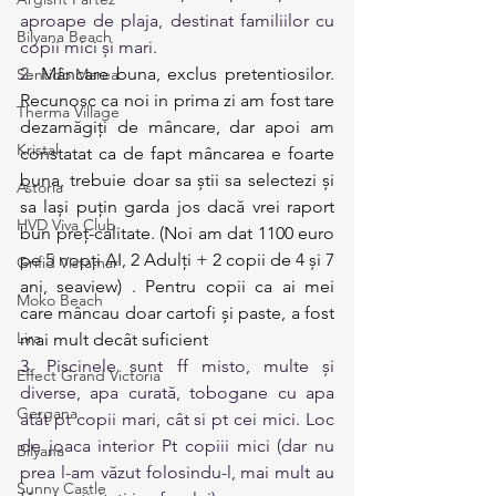
aproape de plaja, destinat familiilor cu 
Bilyana Beach
copii mici și mari.
2. 
Mâncare buna, exclus pretentiosilor. 
Sentido Marea
Recunosc ca noi in prima zi am fost tare 
Therma Village
dezamăgiți de mâncare, dar apoi am 
Kristal
constatat ca de fapt mâncarea e foarte 
buna, trebuie doar sa știi sa selectezi și 
Astoria
sa lași puțin garda jos dacă vrei raport 
HVD Viva Club
bun preț-calitate. (Noi am dat 1100 euro 
pe 5 nopți AI, 2 Adulți + 2 copii de 4 și 7 
Grifid Vistamar
ani, seaview) . Pentru copii ca ai mei 
Moko Beach
care mâncau doar cartofi și paste, a fost 
Lira
mai mult decât suficient
3. Piscinele sunt ff misto, multe și 
Effect Grand Victoria
diverse, apa curată, tobogane cu apa 
Gergana
atât pt copii mari, cât si pt cei mici. Loc 
de joaca interior Pt copiii mici (dar nu 
Bilyana
prea l-am văzut folosindu-l, mai mult au 
Sunny Castle