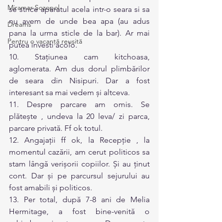
Miramar-Sozopol
se strice aparatul acela intr-o seara si sa 
nu avem de unde bea apa (au adus 
Dreams
pana la urma sticle de la bar). Ar mai 
Pentru o vacanță reușită
putea investi acolo.
10. Stațiunea cam kitchoasa, 
aglomerata. Am dus dorul plimbărilor 
de seara din Nisipuri. Dar a fost 
interesant sa mai vedem și altceva.
11. Despre parcare am omis. Se 
plătește , undeva la 20 leva/ zi parca, 
parcare privată. Ff ok totul.
12. Angajații ff ok, la Recepție , la 
momentul cazării, am cerut politicos sa 
stam lângă verișorii copiilor. Și au ținut 
cont. Dar și pe parcursul sejurului au 
fost amabili și politicos.
13. Per total, după 7-8 ani de Melia 
Hermitage, a fost bine-venită o 