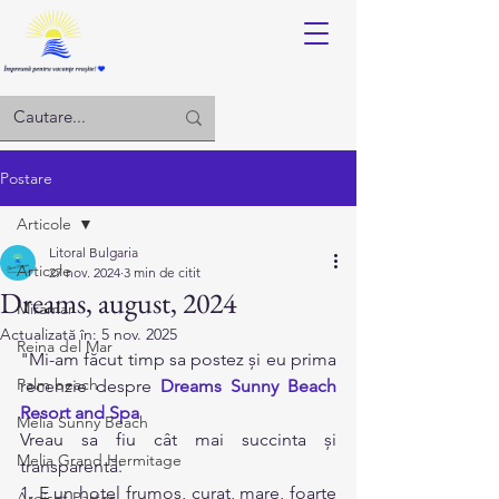
Log in
Postare
Articole
Litoral Bulgaria
Articole
27 nov. 2024
3 min de citit
Dreams, august, 2024
Miramar
Actualizată în:
5 nov. 2025
Reina del Mar
"Mi-am făcut timp sa postez și eu prima 
Palm beach
recenzie despre 
Dreams Sunny Beach 
Resort and Spa
Melia Sunny Beach
Vreau sa fiu cât mai succinta și 
Melia Grand Hermitage
transparentă:
1. E un hotel frumos, curat, mare, foarte 
Argisht Partez