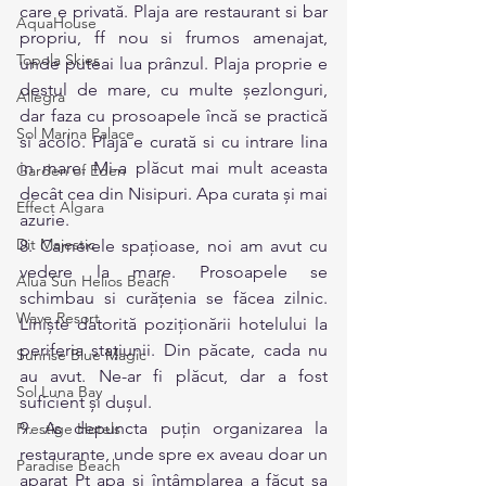
care e privată. Plaja are restaurant si bar 
AquaHouse
propriu, ff nou si frumos amenajat, 
Topola Skies
unde puteai lua prânzul. Plaja proprie e 
destul de mare, cu multe șezlonguri, 
Allegra
dar faza cu prosoapele încă se practică 
Sol Marina Palace
si acolo. Plaja e curată si cu intrare lina 
in mare. Mi-a plăcut mai mult aceasta 
Garden of Eden
decât cea din Nisipuri. Apa curata și mai 
Effect Algara
azurie.
Dit Majestic
8. Camerele spațioase, noi am avut cu 
vedere la mare. Prosoapele se 
Alua Sun Helios Beach
schimbau si curățenia se făcea zilnic. 
Wave Resort
Liniște datorită poziționării hotelului la 
periferia stațiunii. Din păcate, cada nu 
Sunrise Blue Magic
au avut. Ne-ar fi plăcut, dar a fost 
Sol Luna Bay
suficient și dușul.
9. As depuncta puțin organizarea la 
Prestige Hotels
restaurante, unde spre ex aveau doar un 
Paradise Beach
aparat Pt apa si întâmplarea a făcut sa 