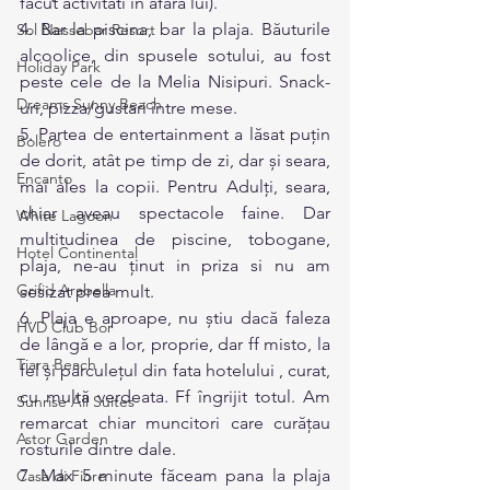
făcut activitati in afara lui).
4. Bar la piscina, bar la plaja. Băuturile 
Sol Nessebar Resort
alcoolice, din spusele sotului, au fost 
Holiday Park
peste cele de la Melia Nisipuri. Snack-
Dreams Sunny Beach
uri, pizza/gustari între mese.
5. Partea de entertainment a lăsat puțin 
Bolero
de dorit, atât pe timp de zi, dar și seara, 
Encanto
mai ales la copii. Pentru Adulți, seara, 
chiar aveau spectacole faine. Dar 
White Lagoon
multitudinea de piscine, tobogane, 
Hotel Continental
plaja, ne-au ținut in priza si nu am 
Grifid Arabella
sesizat prea mult.
6. Plaja e aproape, nu știu dacă faleza 
HVD Club Bor
de lângă e a lor, proprie, dar ff misto, la 
Tiara Beach
fel și părculețul din fata hotelului , curat, 
cu multă verdeata. Ff îngrijit totul. Am 
Sunrise All Suites
remarcat chiar muncitori care curățau 
Astor Garden
rosturile dintre dale.
7. Max 5 minute făceam pana la plaja 
Casa di Fiore