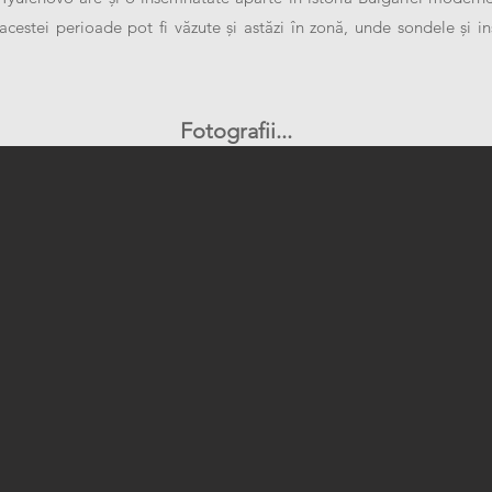
cestei perioade pot fi văzute și astăzi în zonă, unde sondele și ins
Fotografii...