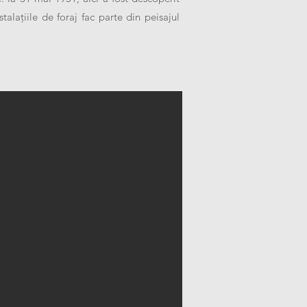
talațiile de foraj fac parte din peisajul