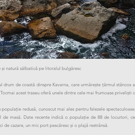
 și natură sălbatică pe litoralul bulgăresc
l drum de coastă dinspre Kavarna, care urmărește țărmul stâncos al
Tocmai acest traseu oferă unele dintre cele mai frumoase priveliști di
 populație redusă, cunoscut mai ales pentru falezele spectaculoase,
l de masă. Date recente indică o populație de 88 de locuitori, ceea
ici de cazare, un mic port pescăresc și o plajă restrânsă.