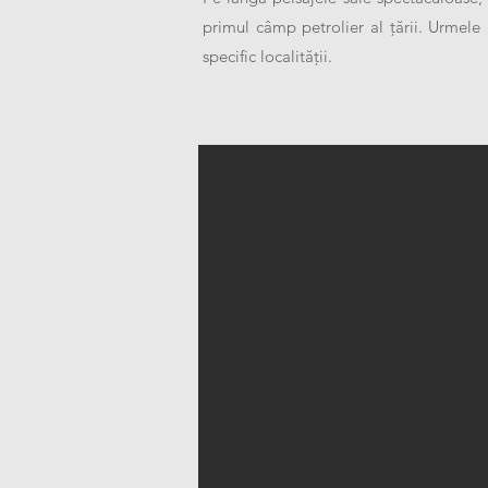
primul câmp petrolier al țării. Urmele a
specific localității.