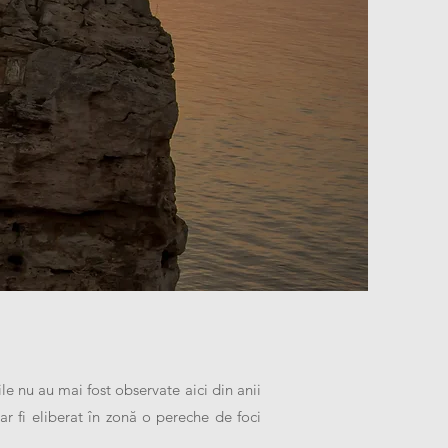
le nu au mai fost observate aici din anii
 fi eliberat în zonă o pereche de foci