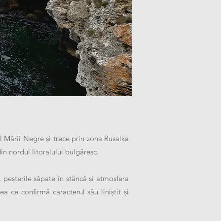
 Mării Negre și trece prin zona Rusalka
n nordul litoralului bulgăresc.
 peșterile săpate în stâncă și atmosfera
 ce confirmă caracterul său liniștit și