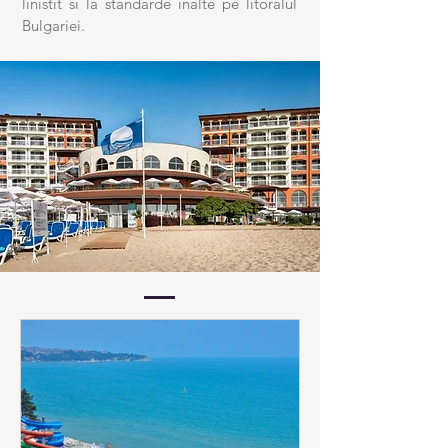
linistit si la standarde inalte pe litoralul
Bulgariei.