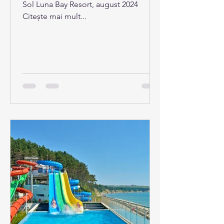
Sol Luna Bay Resort, august 2024
Citește mai mult...