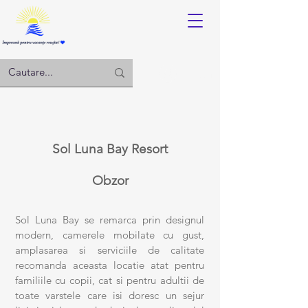
Log in
Sol Luna Bay Resort
Obzor
Sol Luna Bay se remarca prin designul
modern, camerele mobilate cu gust,
amplasarea si serviciile de calitate
recomanda aceasta locatie atat pentru
familiile cu copii, cat si pentru adultii de
toate varstele care isi doresc un sejur