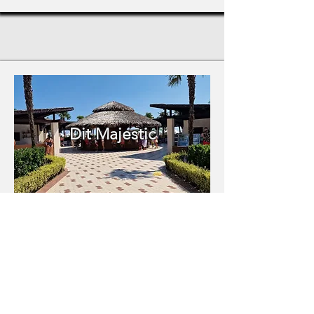
Dit Majestic
Recenziile expuse in aceasta pagina
apartin turistilor romani care au fost cazati
in hotelurile din Bulgaria si au fost
preluate din platforme de socializare, cu
acordul acestora.
Daca identificati orice informatie care va