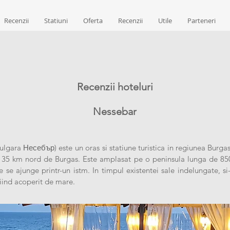
Recenzii
Statiuni
Oferta
Recenzii
Utile
Parteneri
Recenzii hoteluri
Nessebar
ulgara Несебър) este un oras si statiune turistica in regiunea Burgas
ca 35 km nord de Burgas. Este amplasat pe o peninsula lunga de 85
e se ajunge printr-un istm. In timpul existentei sale indelungate, si
 fiind acoperit de mare.