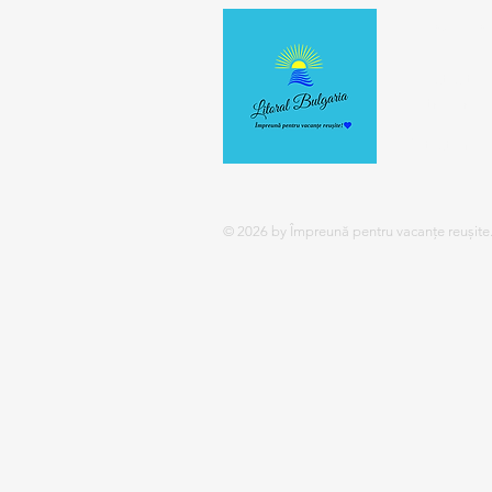
Despre
Acest site 
petrecerea 
Citeste mai
© 2026 by Împreună pentru vacanțe reușite. 