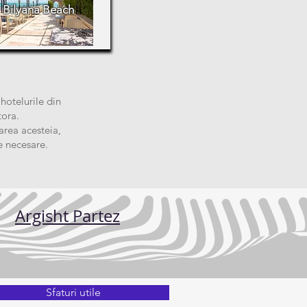
Bilyana Beach
 hotelurile din
tora.
area acesteia,
e necesare.
Argisht Partez
Sfaturi utile