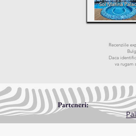
Sol Marina Pala
Recenziile exp
Bulg
Daca identific
va rugam s
Parteneri:
Pa